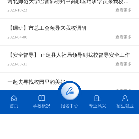
河北师范大学巴音郭楞州中高职国培班学员来我校参观学习
2023-10-23
查看更多
【调研】市总工会领导来我校调研
2023-04-06
查看更多
【安全督导】 正定县人社局领导到我校督导安全工作
2023-03-31
查看更多
一起去寻找校园里的美好
2026-06-25
查看更多
首页
学校概况
专业风采
招生就业
报名中心
主题宣讲 | 青春无毒 向阳而生 ——石家庄装备制造学校开展防范青少年药物滥用主题宣讲活动
2026-06-25
查看更多
科创逐梦赛场 捷报满载而归 —— 石家庄装备制造学校在第十届全国青少年无人机大赛河北省赛中勇创佳绩