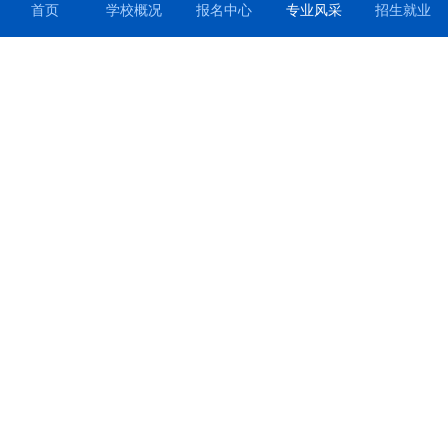
首页
学校概况
专业风采
招生就业
报名中心
维设计大赛中喜获佳绩
2023-11-28
查看更多》
【喜报】我校在2023年机械行业职业
教育增材制造模型设计技能大赛中荣
获佳绩
2023-11-21
查看更多》
【喜报】我校在2023年第十四届河北
省高校制图与构型能力大赛中喜获佳
绩
2023-11-21
查看更多》
我校召开“3+4”中职本科贯通班月考
表彰会
2023-10-19
查看更多》
我校喜获河北省职业院校技能大赛暨