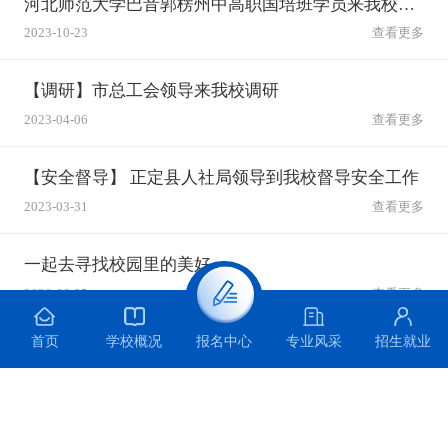
河北师范大学巴音郭楞州中高职国培班学员来我校参观学习
2023-10-23
查看更多
【调研】市总工会领导来我校调研
2023-04-06
查看更多
【安全督导】 正定县人社局领导到我校督导安全工作
2023-03-31
查看更多
一起去寻找校园里的美好
2026-06-25
查看更多
首页
学校概况
专业风采
招生就业
报名中心
主题宣讲 | 青春无毒 向阳而生 ——石家庄装备制造学校开展防范青少年药物滥用主题宣讲活动
2026-06-25
查看更多
科创逐梦赛场 捷报满载而归 —— 石家庄装备制造学校在第十届全国青少年无人机大赛河北省赛中勇创佳绩