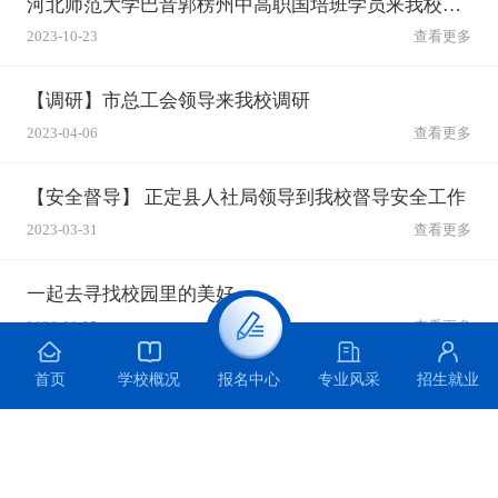
河北师范大学巴音郭楞州中高职国培班学员来我校参观学习
2023-10-23
查看更多
【调研】市总工会领导来我校调研
2023-04-06
查看更多
【安全督导】 正定县人社局领导到我校督导安全工作
2023-03-31
查看更多
一起去寻找校园里的美好
2026-06-25
查看更多
首页
学校概况
专业风采
招生就业
报名中心
主题宣讲 | 青春无毒 向阳而生 ——石家庄装备制造学校开展防范青少年药物滥用主题宣讲活动
2026-06-25
查看更多
科创逐梦赛场 捷报满载而归 —— 石家庄装备制造学校在第十届全国青少年无人机大赛河北省赛中勇创佳绩