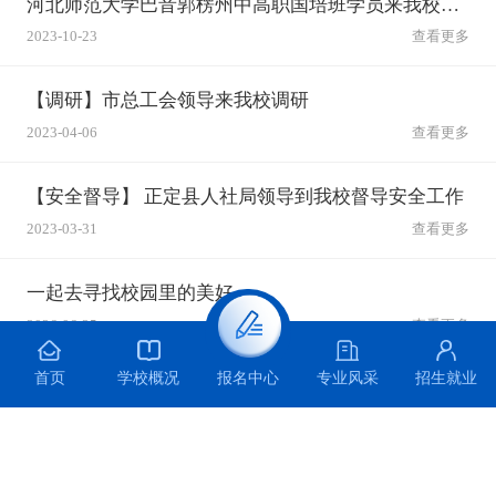
河北师范大学巴音郭楞州中高职国培班学员来我校参观学习
2023-10-23
查看更多
【调研】市总工会领导来我校调研
2023-04-06
查看更多
【安全督导】 正定县人社局领导到我校督导安全工作
2023-03-31
查看更多
一起去寻找校园里的美好
2026-06-25
查看更多
首页
学校概况
专业风采
招生就业
报名中心
主题宣讲 | 青春无毒 向阳而生 ——石家庄装备制造学校开展防范青少年药物滥用主题宣讲活动
2026-06-25
查看更多
科创逐梦赛场 捷报满载而归 —— 石家庄装备制造学校在第十届全国青少年无人机大赛河北省赛中勇创佳绩