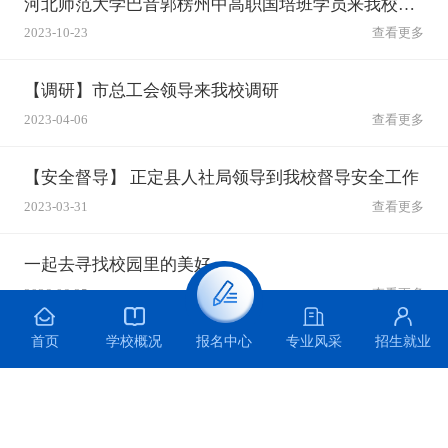
河北师范大学巴音郭楞州中高职国培班学员来我校参观学习
2023-10-23
查看更多
【调研】市总工会领导来我校调研
2023-04-06
查看更多
【安全督导】 正定县人社局领导到我校督导安全工作
2023-03-31
查看更多
一起去寻找校园里的美好
2026-06-25
查看更多
首页
学校概况
专业风采
招生就业
报名中心
主题宣讲 | 青春无毒 向阳而生 ——石家庄装备制造学校开展防范青少年药物滥用主题宣讲活动
2026-06-25
查看更多
科创逐梦赛场 捷报满载而归 —— 石家庄装备制造学校在第十届全国青少年无人机大赛河北省赛中勇创佳绩